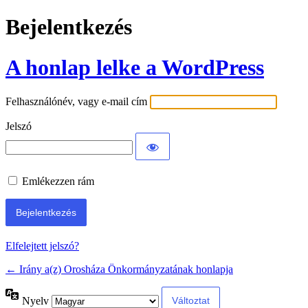
Bejelentkezés
A honlap lelke a WordPress
Felhasználónév, vagy e-mail cím
Jelszó
Emlékezzen rám
Elfelejtett jelszó?
← Irány a(z) Orosháza Önkormányzatának honlapja
Nyelv