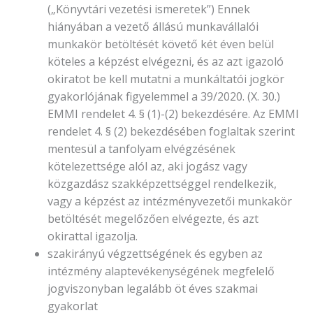
(„Könyvtári vezetési ismeretek”) Ennek
hiányában a vezető állású munkavállalói
munkakör betöltését követő két éven belül
köteles a képzést elvégezni, és az azt igazoló
okiratot be kell mutatni a munkáltatói jogkör
gyakorlójának figyelemmel a 39/2020. (X. 30.)
EMMI rendelet 4. § (1)-(2) bekezdésére. Az EMMI
rendelet 4. § (2) bekezdésében foglaltak szerint
mentesül a tanfolyam elvégzésének
kötelezettsége alól az, aki jogász vagy
közgazdász szakképzettséggel rendelkezik,
vagy a képzést az intézményvezetői munkakör
betöltését megelőzően elvégezte, és azt
okirattal igazolja.
szakirányú végzettségének és egyben az
intézmény alaptevékenységének megfelelő
jogviszonyban legalább öt éves szakmai
gyakorlat