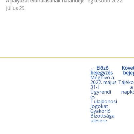
A pályázat elbírálásának határideje:
legkésőbb 2022.
július 29.
← Előző
Köve
bejegyzés
beje
Meghívó a
2022. május
Tájéko
31-i
a
Ügyrendi
napkö
és
Tulajdonosi
Jogokat
Gyakorló
Bizottsága
ülésére