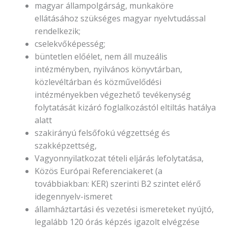
magyar állampolgárság, munkaköre
ellátásához szükséges magyar nyelvtudással
rendelkezik;
cselekvőképesség;
büntetlen előélet, nem áll muzeális
intézményben, nyilvános könyvtárban,
közlevéltárban és közművelődési
intézményekben végezhető tevékenység
folytatását kizáró foglalkozástól eltiltás hatálya
alatt
szakirányú felsőfokú végzettség és
szakképzettség,
Vagyonnyilatkozat tételi eljárás lefolytatása,
Közös Európai Referenciakeret (a
továbbiakban: KER) szerinti B2 szintet elérő
idegennyelv-ismeret
államháztartási és vezetési ismereteket nyújtó,
legalább 120 órás képzés igazolt elvégzése