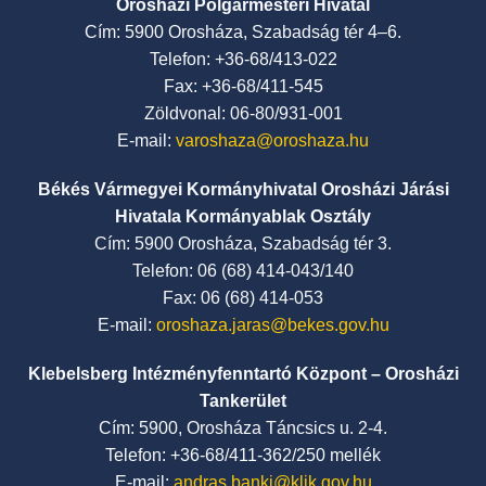
Orosházi Polgármesteri Hivatal
Cím: 5900 Orosháza, Szabadság tér 4–6.
Telefon: +36-68/413-022
Fax: +36-68/411-545
Zöldvonal: 06-80/931-001
E-mail:
varoshaza@oroshaza.hu
Békés Vármegyei Kormányhivatal Orosházi Járási
Hivatala Kormányablak Osztály
Cím: 5900 Orosháza, Szabadság tér 3.
Telefon: 06 (68) 414-043/140
Fax: 06 (68) 414-053
E-mail:
oroshaza.jaras@bekes.gov.hu
Klebelsberg Intézményfenntartó Központ – Orosházi
Tankerület
Cím: 5900, Orosháza Táncsics u. 2-4.
Telefon: +36-68/411-362/250 mellék
E-mail:
andras.banki@klik.gov.hu