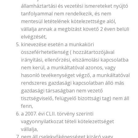
államháztartási és vezetési ismereteket nyújtó
tanfolyammal nem rendelkezik, és nem
mentesül letételének kötelezettsége alól,
vállalja annak a megbízást követő 2 éven belüli
elvégzését,
kinevezése esetén a munkaköri
összeférhetetlenség ( hozzátartozójával
irányítási, ellenőrzési, elszámolási kapcsolatba
nem kerül, a munkáltatóval azonos, vagy
hasonló tevékenységet végző, a munkáltatóval
rendszeres gazdasági kapcsolatban álló más
gazdasági társaságban nem vezető
tisztségviselő, felügyelő bizottsági tag) nem áll
fenn,
a 2007. évi CLII. törvény szerinti
vagyonnyilatkozat tételi kötelezettséget
vállalja,
nem áll cselekvőképességet kizáró vagy