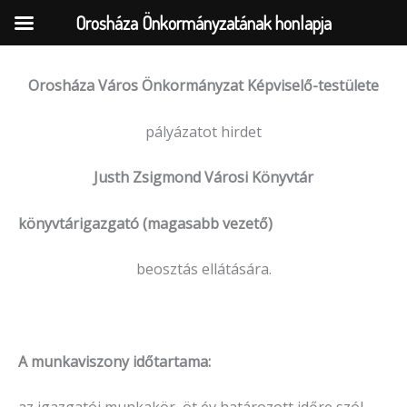
Orosháza Önkormányzatának honlapja
Orosháza Város Önkormányzat Képviselő-testülete
Skip
to
pályázatot hirdet
content
Justh Zsigmond Városi Könyvtár
könyvtárigazgató (magasabb vezető)
beosztás ellátására.
A munkaviszony időtartama: