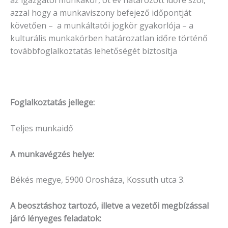
az igazgatói munkakör, öt év határozott időre szól,
azzal hogy a munkaviszony befejező időpontját
követően – a munkáltatói jogkör gyakorlója – a
kulturális munkakörben határozatlan időre történő
továbbfoglalkoztatás lehetőségét biztosítja
Foglalkoztatás jellege:
Teljes munkaidő
A munkavégzés helye:
Békés megye, 5900 Orosháza, Kossuth utca 3.
A beosztáshoz tartozó, illetve a vezetői megbízással
járó lényeges feladatok: